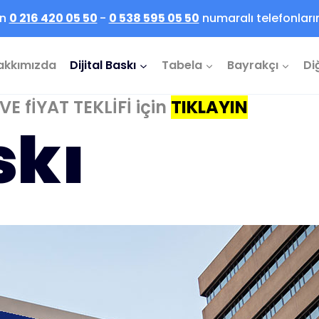
in
0 216 420 05 50
-
0 538 595 05 50
numaralı telefonlarım
akkımızda
Dijital Baskı
Tabela
Bayrakçı
Di
E fİYAT TEKLİFİ için
TIKLAYIN
skı