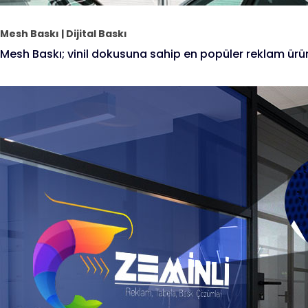
Mesh Baskı | Dijital Baskı
Mesh Baskı; vinil dokusuna sahip en popüler reklam ürün