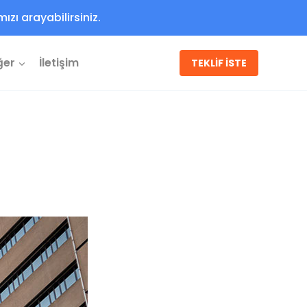
ızı arayabilirsiniz.
ğer
İletişim
TEKLİF İSTE