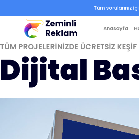
Skip
Tüm sorularınız iç
to
content
Zeminli
Anasayfa
H
Reklam
TÜM PROJELERİNİZDE ÜCRETSİZ KEŞİF V
Dijital Ba